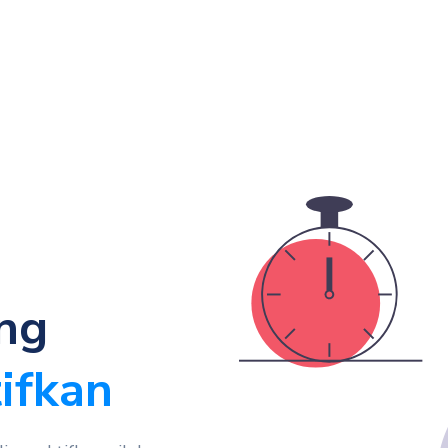
ng
ifkan