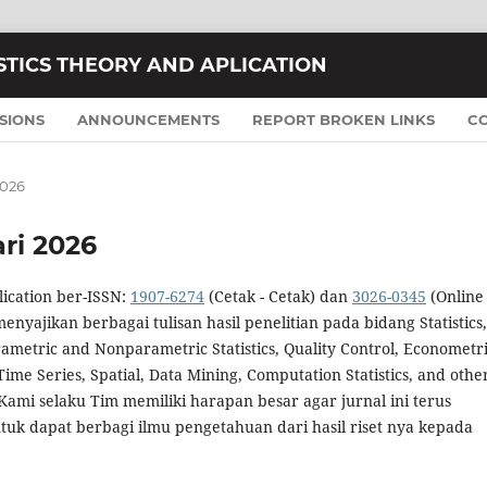
ISTICS THEORY AND APLICATION
SIONS
ANNOUNCEMENTS
REPORT BROKEN LINKS
C
2026
ari 2026
plication ber-ISSN:
1907-6274
(Cetak - Cetak) dan
3026-0345
(Online 
nyajikan berbagai tulisan hasil penelitian pada bidang Statistics,
arametric and Nonparametric Statistics, Quality Control, Econometri
Time Series, Spatial, Data Mining, Computation Statistics, and othe
s. Kami selaku Tim memiliki harapan besar agar jurnal ini terus
tuk dapat berbagi ilmu pengetahuan dari hasil riset nya kepada