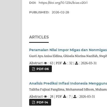
DOI:
https://doi.org/10.1234/bias.v20i1
PUBLISHED:
2026-02-28
ARTICLES
Peramalan Nilai Impor Migas dan Nonmigas
Gusti Ayu Anisa Eldina, Ghisela Nisrina Nazifah, St
Abstract
: 63 | PDF
: 32 |
: 2026-03-31
PDF-06
Analisis Prediksi Inflasi Indonesia Mengg
Talitha Fujisai Panglima, Mohammad Idhom, Muha
Abstract
: 28 | PDF
: 7 |
: 2026-03-31
PDF-14