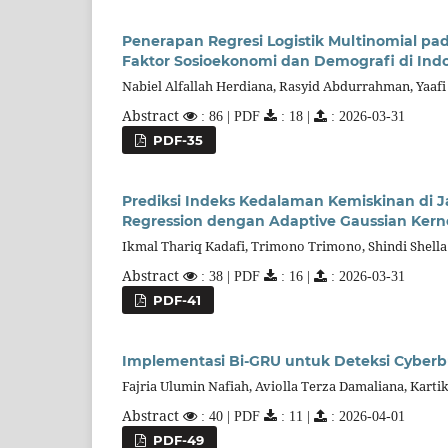
Penerapan Regresi Logistik Multinomial p
Faktor Sosioekonomi dan Demografi di Ind
Nabiel Alfallah Herdiana, Rasyid Abdurrahman, Yaafi 
Abstract
: 86 | PDF
: 18 |
: 2026-03-31
PDF-35
Prediksi Indeks Kedalaman Kemiskinan di 
Regression dengan Adaptive Gaussian Kern
Ikmal Thariq Kadafi, Trimono Trimono, Shindi Shell
Abstract
: 38 | PDF
: 16 |
: 2026-03-31
PDF-41
Implementasi Bi-GRU untuk Deteksi Cyberbu
Fajria Ulumin Nafiah, Aviolla Terza Damaliana, Kart
Abstract
: 40 | PDF
: 11 |
: 2026-04-01
PDF-49