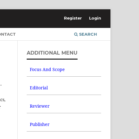
Register
Login
ONTACT
SEARCH
ADDITIONAL MENU
Focus And
Sc
ope
-
Editorial
cs,
Reviewer
r
Publisher