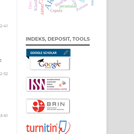
Klasifikasi
Data Panel
klasifikasi
GDP
Poisson
peramalan
AMMI
Copula
2-41
INDEKS, DEPOSIT, TOOLS
c
2-52
53-61