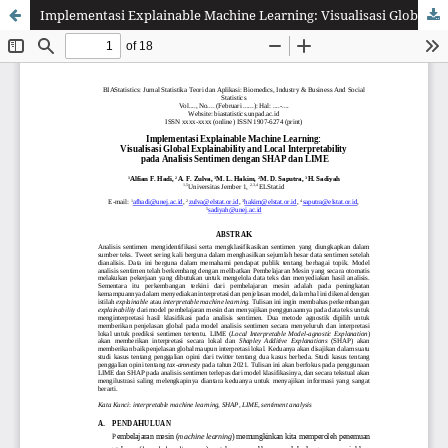
Implementasi Explainable Machine Learning: Visualisasi Global Explainability and Local Interpretability pada Analisis Sentimen dengan SHAP dan LIME